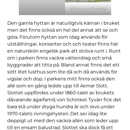
Allén upp till slottet
Den gamla hyttan är naturligtvis kärnan i bruket
men det finns också en hel del annat att se och
göra. Förutom hyttan som idag används för
utställningar, konserter och och teater finns här
en naturskön engelsk park att ströva runt i. Runt
om i parken finns vackra vattendrag och små
byggnader att titta på. Bland annat finns det ett
sött litet lusthus som lite då och då används för
vigslar och dop. I parkens mitt finns också den
allé som en gång ledde upp till Axmar Slott.
Slottet uppfördes under 1860-talet av brukets
dåvarande ägarfamilj von Schinkel. Tyvärr fick det
bara stå under dryga hundra år och revs under
1970-talets rivningshysteri. Det ser idag lite
deppigt ut med den vackra allén som leder upp
till en ensam balustrad. Slottet ska dock få ett