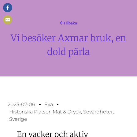
Share
on
Tillbaka
Share
Facebook
Vi besöker Axmar bruk, en
on
Email
dold pärla
2023-07-06
Eva
Historiska Platser
,
Mat & Dryck
,
Sevärdheter
,
Sverige
En vacker och aktiv