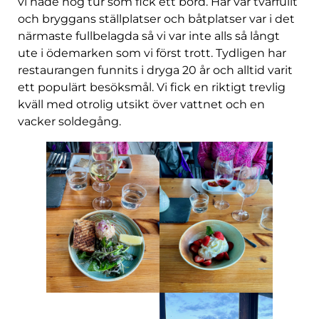
vi hade nog tur som fick ett bord. Här var tvärfullt
och bryggans ställplatser och båtplatser var i det
närmaste fullbelagda så vi var inte alls så långt
ute i ödemarken som vi först trott. Tydligen har
restaurangen funnits i dryga 20 år och alltid varit
ett populärt besöksmål. Vi fick en riktigt trevlig
kväll med otrolig utsikt över vattnet och en
vacker soldegång.