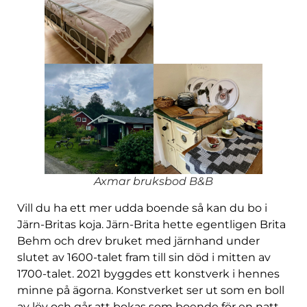
Axmar bruksbod B&B
Vill du ha ett mer udda boende så kan du bo i
Järn-Britas koja. Järn-Brita hette egentligen Brita
Behm och drev bruket med järnhand under
slutet av 1600-talet fram till sin död i mitten av
1700-talet. 2021 byggdes ett konstverk i hennes
minne på ägorna. Konstverket ser ut som en boll
av löv och går att bokas som boende för en natt.