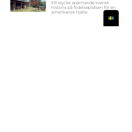
Ett stycke spännande svensk
historia på födelseplatsen för en
amerikansk hjälte.
FÖREGÅENDE
NÄSTA
Mannaminne, höga kustens mest unika upplevelse
En snabbtur längs med Östersjökusten