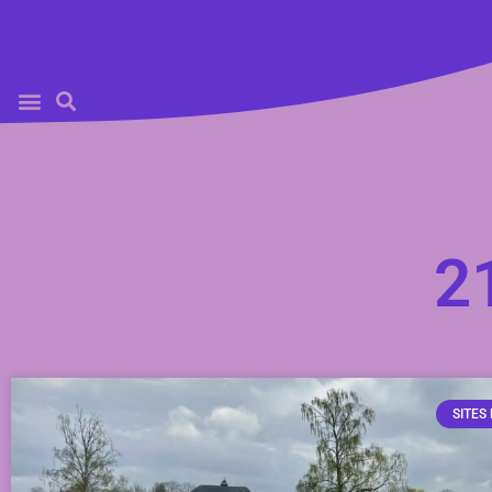
2
SITES