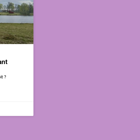
ant
it ?