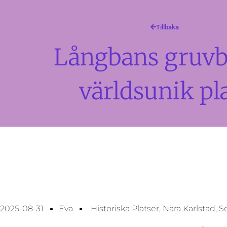
Tillbaka
Långbans gruvb
världsunik pl
2025-08-31
Eva
Historiska Platser
,
Nära Karlstad
,
S