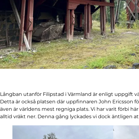
Långban utanför Filipstad i Värmland är enligt uppgift v
Detta är också platsen där uppfinnaren John Ericsson f
även är världens mest regniga plats. Vi har varit förbi h
alltid vräkt ner. Denna gång lyckades vi dock äntligen a