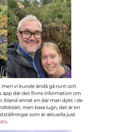
ök men vi kunde ändå gå runt och
s app där det finns information om
ar, bland annat en där man dykt i de
rofobiskt, men bara lugn, det är en
utställningar som är aktuella just
ats
.