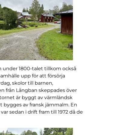
h under 1800-talet tillkom också
mhälle upp för att försörja
ag, skolor till barnen,
en från Långban skeppades över
eltornet är byggt av värmländsk
net bygges av fransk järnmalm. En
 sedan i drift fram till 1972 då de