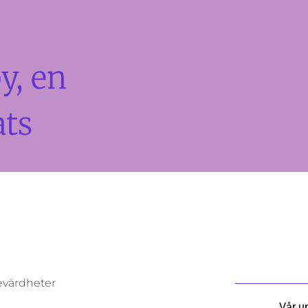
y, en
ats
evärdheter
Vår u