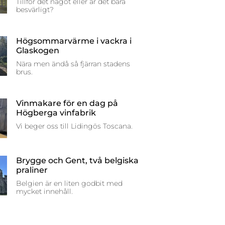
Tillför det något eller är det bara
besvärligt?
Högsommarvärme i vackra i
Glaskogen
Nära men ändå så fjärran stadens
brus.
Vinmakare för en dag på
Högberga vinfabrik
Vi beger oss till Lidingös Toscana.
Brygge och Gent, två belgiska
praliner
Belgien är en liten godbit med
mycket innehåll.