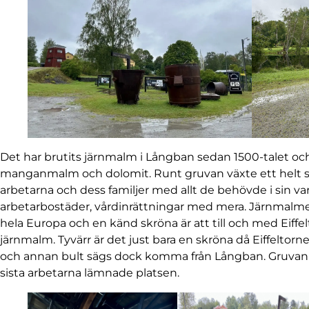
Det har brutits järnmalm i Långban sedan 1500-talet oc
manganmalm och dolomit. Runt gruvan växte ett helt sa
arbetarna och dess familjer med allt de behövde i sin vard
arbetarbostäder, vårdinrättningar med mera. Järnmalm
hela Europa och en känd skröna är att till och med Eiff
järnmalm. Tyvärr är det just bara en skröna då Eiffeltor
och annan bult sägs dock komma från Långban. Gruvan var
sista arbetarna lämnade platsen.