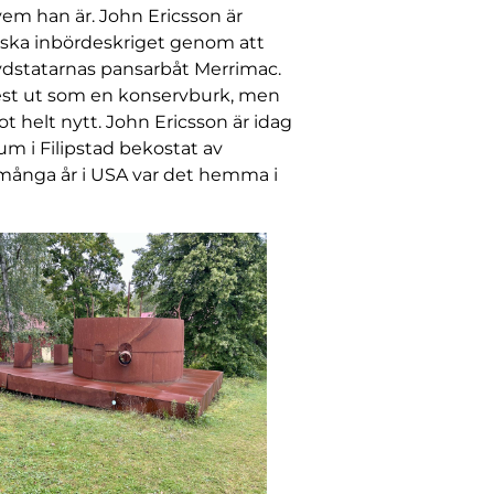
vem han är. John Ericsson är
ska inbördeskriget genom att
ydstatarnas pansarbåt Merrimac.
est ut som en konservburk, men
 helt nytt. John Ericsson är idag
m i Filipstad bekostat av
många år i USA var det hemma i