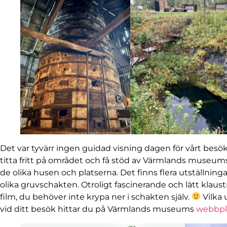
Det var tyvärr ingen guidad visning dagen för vårt bes
titta fritt på området och få stöd av Värmlands museum
de olika husen och platserna. Det finns flera utställning
olika gruvschakten. Otroligt fascinerande och lätt klaust
film, du behöver inte krypa ner i schakten själv.
Vilka 
vid ditt besök hittar du på Värmlands museums
webbpl