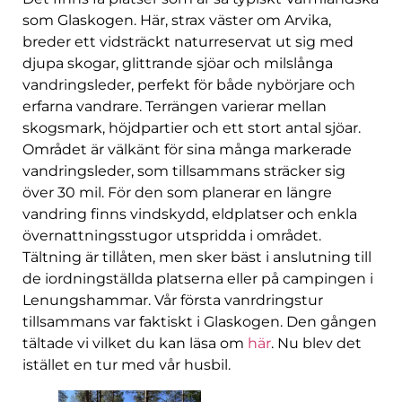
som Glaskogen. Här, strax väster om Arvika,
breder ett vidsträckt naturreservat ut sig med
djupa skogar, glittrande sjöar och milslånga
vandringsleder, perfekt för både nybörjare och
erfarna vandrare. Terrängen varierar mellan
skogsmark, höjdpartier och ett stort antal sjöar.
Området är välkänt för sina många markerade
vandringsleder, som tillsammans sträcker sig
över 30 mil. För den som planerar en längre
vandring finns vindskydd, eldplatser och enkla
övernattningsstugor utspridda i området.
Tältning är tillåten, men sker bäst i anslutning till
de iordningställda platserna eller på campingen i
Lenungshammar. Vår första vanrdringstur
tillsammans var faktiskt i Glaskogen. Den gången
tältade vi vilket du kan läsa om
här
. Nu blev det
istället en tur med vår husbil.