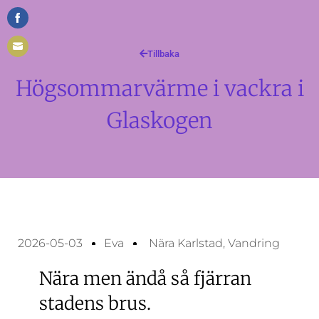
Share
on
Tillbaka
Share
Facebook
Högsommarvärme i vackra i
on
Email
Glaskogen
2026-05-03
Eva
Nära Karlstad
,
Vandring
Nära men ändå så fjärran
stadens brus.