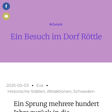
Auf
Facebook
Per
teilen
Zurück
E-
Ein Besuch im Dorf Röttle
Mail
teilen
2025-05-03
Eva
Historische Stätten
,
Attraktionen
,
Schweden
Ein Sprung mehrere hundert