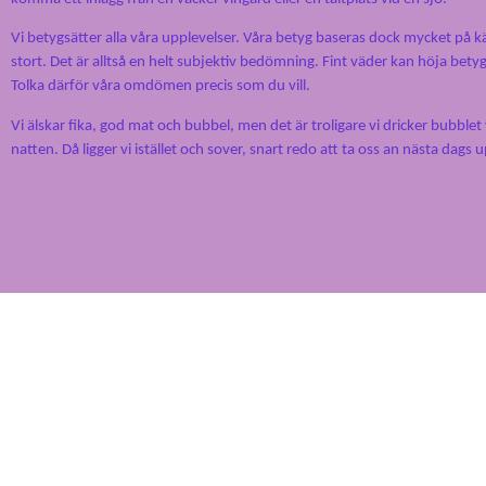
Vi betygsätter alla våra upplevelser. Våra betyg baseras dock mycket på kän
stort. Det är alltså en helt subjektiv bedömning. Fint väder kan höja bet
Tolka därför våra omdömen precis som du vill.
Vi älskar fika, god mat och bubbel, men det är troligare vi dricker bubblet
natten. Då ligger vi istället och sover, snart redo att ta oss an nästa dags 