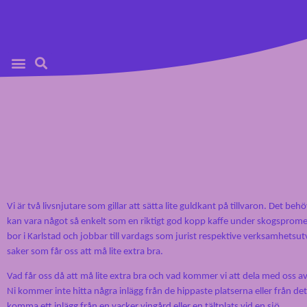
Vi är två livsnjutare som gillar att sätta lite guldkant på tillvaron. Det beh
kan vara något så enkelt som en riktigt god kopp kaffe under skogspro
bor i Karlstad och jobbar till vardags som jurist respektive verksamhetsutvec
saker som får oss att må lite extra bra.
Vad får oss då att må lite extra bra och vad kommer vi att dela med oss a
Ni kommer inte hitta några inlägg från de hippaste platserna eller från d
komma ett inlägg från en vacker vingård eller en tältplats vid en sjö.