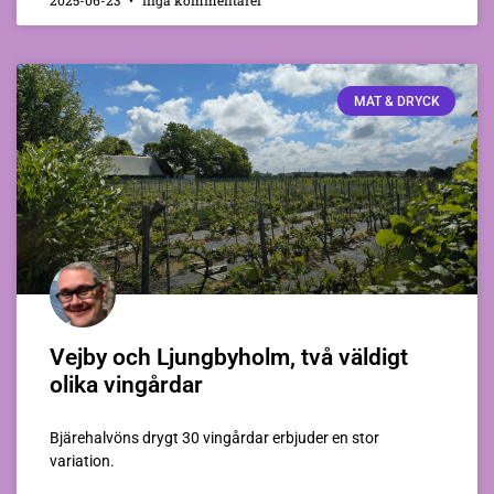
2025-06-23
Inga kommentarer
MAT & DRYCK
Vejby och Ljungbyholm, två väldigt
olika vingårdar
Bjärehalvöns drygt 30 vingårdar erbjuder en stor
variation.