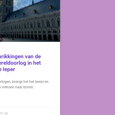
rikkingen van de
reldoorlog in het
e Ieper
orlogen, brengt het het beste en
in mensen naar boven.
07-05