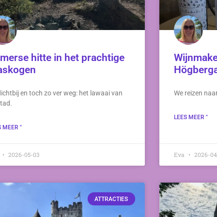
merse hitte in het prachtige
Wijnmaker
askogen
Högberga
ichtbij en toch zo ver weg: het lawaai van
We reizen naar
stad.
LEES MEER "
S MEER "
a
2026-05-03
Eva
2026-04
ATTRACTIES