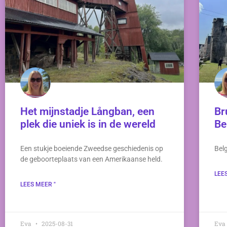
Het mijnstadje Långban, een
Br
plek die uniek is in de wereld
Be
Een stukje boeiende Zweedse geschiedenis op
Belg
de geboorteplaats van een Amerikaanse held.
LEE
LEES MEER "
Eva
2025-08-31
Ev