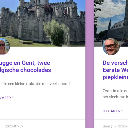
ugge en Gent, twee
De versch
lgische chocolades
Eerste We
piepklein
ië is een kleine traktatie met veel inhoud.
Zoals in alle o
het slechtste 
S MEER "
LEES MEER "
a
2025-07-07
Henry
2025-